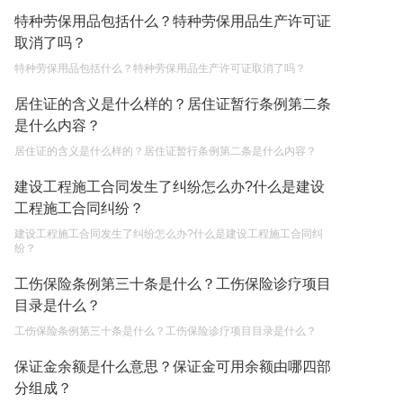
税款滞纳金所得税可以扣除吗 税务滞纳金如何计
特种劳保用品包括什么？特种劳保用品生产许可证
算？
取消了吗？
2023-05-04
特种劳保用品包括什么？特种劳保用品生产许可证取消了吗？
小微企业需要缴纳哪些税费 如何申请小额贷款？
居住证的含义是什么样的？居住证暂行条例第二条
是什么内容？
2023-05-04
居住证的含义是什么样的？居住证暂行条例第二条是什么内容？
不还贷款房子会被拍卖吗现在 房屋贷款还不起的诉
讼时效是多长时间？
建设工程施工合同发生了纠纷怎么办?什么是建设
工程施工合同纠纷？
2023-05-04
建设工程施工合同发生了纠纷怎么办?什么是建设工程施工合同纠
纷？
工伤保险条例第三十条是什么？工伤保险诊疗项目
目录是什么？
工伤保险条例第三十条是什么？工伤保险诊疗项目目录是什么？
保证金余额是什么意思？保证金可用余额由哪四部
分组成？