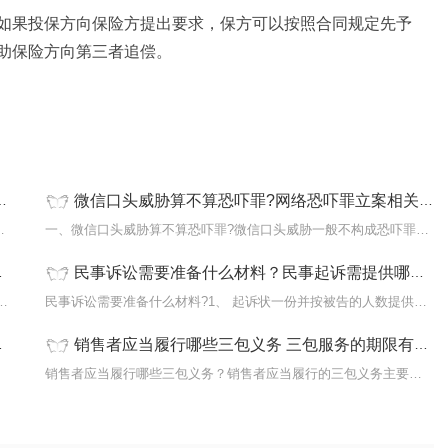
如果投保方向保险方提出要求，保方可以按照合同规定先予
助保险方向第三者追偿。
微信口头威胁算不算恐吓罪?网络恐吓罪立案相关规定是什么？
产保险合同保险合同分类1、
一、微信口头威胁算不算恐吓罪?微信口头威胁一般不构成恐吓罪，但通...
民事诉讼需要准备什么材料？民事起诉需提供哪些资料？
十五年。违反交通运输管理法规，因而发生...
民事诉讼需要准备什么材料?1、 起诉状一份并按被告的人数提供副本...
销售者应当履行哪些三包义务 三包服务的期限有哪些？
...
销售者应当履行哪些三包义务？销售者应当履行的三包义务主要包括商...