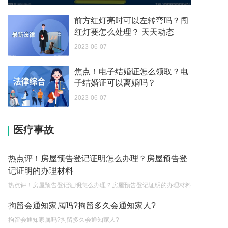
贷款买房的程序是什么 贷款买房的条件有哪些？
前方红灯亮时可以左转弯吗？闯
2023-05-04
红灯要怎么处理？ 天天动态
2023-06-07
买房还不上贷款可以退房吗 贷款买房的程序是什
么？
焦点！电子结婚证怎么领取？电
2023-05-04
子结婚证可以离婚吗？
个体营业执照注销要交税吗 营业执照下来的当月就
2023-06-07
要申报纳税吗？
2023-05-04
医疗事故
税款滞纳金所得税可以扣除吗为什么 个人所得税有
滞纳金吗？
热点评！房屋预告登记证明怎么办理？房屋预告登
记证明的办理材料
2023-05-04
热点评！房屋预告登记证明怎么办理？房屋预告登记证明的办理材料
税务滞纳金一般是怎么计算 个人所得税有滞纳金
吗？
拘留会通知家属吗?拘留多久会通知家人?
2023-05-04
拘留会通知家属吗?拘留多久会通知家人?