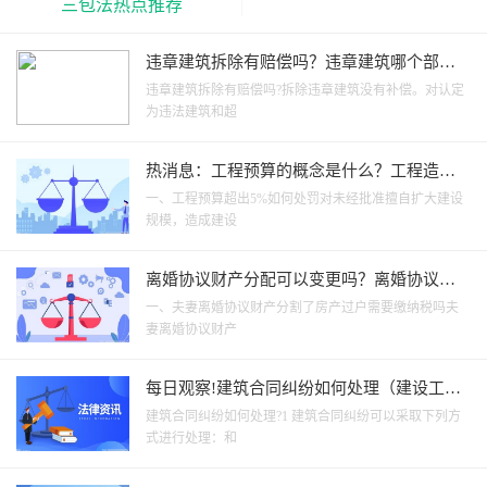
三包法热点推荐
违章建筑拆除有赔偿吗？违章建筑哪个部门
管？ 每日热点
违章建筑拆除有赔偿吗?拆除违章建筑没有补偿。对认定
为违法建筑和超
热消息：工程预算的概念是什么？工程造价
预算书怎么写？
一、工程预算超出5%如何处罚对未经批准擅自扩大建设
规模，造成建设
离婚协议财产分配可以变更吗？离婚协议有
哪些必备内容？
一、夫妻离婚协议财产分割了房产过户需要缴纳税吗夫
妻离婚协议财产
每日观察!建筑合同纠纷如何处理（建设工程
合同纠纷处理流程）
建筑合同纠纷如何处理?1 建筑合同纠纷可以采取下列方
式进行处理：和