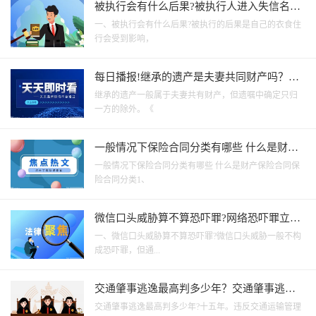
被执行会有什么后果?被执行人进入失信名单
的情形主要有哪几种？
一、被执行会有什么后果?被执行的后果是自己的衣食住
行会受到影响，
每日播报!继承的遗产是夫妻共同财产吗？民
法典第一千零六十二条规定内容是什么？
继承的遗产一般属于夫妻共有财产，但遗嘱中确定只归
一方的除外。《
一般情况下保险合同分类有哪些 什么是财产
保险合同 视点
一般情况下保险合同分类有哪些 什么是财产保险合同保
险合同分类1、
微信口头威胁算不算恐吓罪?网络恐吓罪立案
相关规定是什么？
一、微信口头威胁算不算恐吓罪?微信口头威胁一般不构
成恐吓罪，但通...
交通肇事逃逸最高判多少年？交通肇事逃逸
罪的认定标准是什么？
交通肇事逃逸最高判多少年?十五年。违反交通运输管理