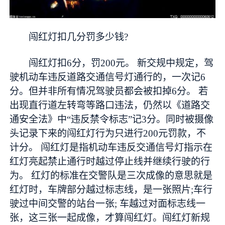
闯红灯扣几分罚多少钱?
闯红灯扣6分，罚200元。 新交规中规定，驾
驶机动车违反道路交通信号灯通行的，一次记6
分。但并非所有情况驾驶员都会被扣掉6分。 若
出现直行道左转弯等路口违法，仍然以《道路交
通安全法》中“违反禁令标志”记3分。同时被摄像
头记录下来的闯红灯行为只进行200元罚款，不
计分。 闯红灯是指机动车违反交通信号灯指示在
红灯亮起禁止通行时越过停止线并继续行驶的行
为。 红灯的标准在交警队是三次成像的意思就是
红灯时，车牌部分越过标志线，是一张照片;车行
驶过中间交警的站台一张; 车越过对面标志线一
张，这三张一起成像，才算闯红灯。闯红灯新规